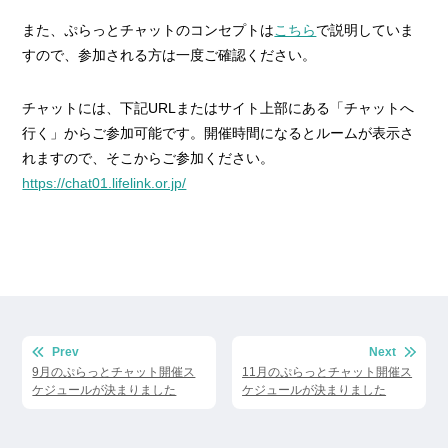
また、ぷらっとチャットのコンセプトは
こちら
で説明していま
すので、参加される方は一度ご確認ください。
チャットには、下記URLまたはサイト上部にある「チャットへ
行く」からご参加可能です。開催時間になるとルームが表示さ
れますので、そこからご参加ください。
https://chat01.lifelink.or.jp/
投
Prev
Next
稿
9月のぷらっとチャット開催ス
11月のぷらっとチャット開催ス
ケジュールが決まりました
ケジュールが決まりました
ナ
ビ
ゲ