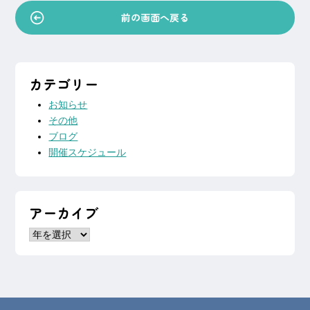
ー
前の画面へ戻る
シ
ョ
ン
カテゴリー
お知らせ
その他
ブログ
開催スケジュール
アーカイブ
ア
ー
カ
イ
ブ