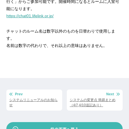
行く」からご参加可能です。開催時間になるとルームに入室可
能になります。
https://chat01.lifelink.or.jp/
チャットのルーム名は数字以外のものを日替わりで使用しま
す。
名前は数字の代わりで、それ以上の意味はありません。
投
Prev
Next
稿
システムリニューアルのお知ら
システムの変更点 簡易まとめ
せ
（4/7,4/10追記あり）
ナ
ビ
ゲ
ー