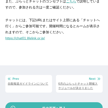
また、ぷらっとチャットのコンセプトは
こちら
で説明していま
すので、参加される方は一度ご確認ください。
チャットには、下記URLまたはサイト上部にある「チャットへ
行く」からご参加可能です。開催時間になるとルームが表示さ
れますので、そこからご参加ください。
https://chat01.lifelink.or.jp/
投
Prev
Next
稿
自殺報道ガイドラインについて
6月のぷらっとチャット開催ス
ケジュールが決まりました
ナ
ビ
ゲ
ー